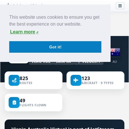
This website uses cookies to ensure you get
the best experience on our website.
Home
›
Airlines
›
Virgin Australia
Learn more
VIRTUAL AIRLINE · AUSTRALIA
Got it!
Virgin Australia
ICAO VOZ
IATA VA
VELOCITY
AU
825
123
ROUTES
AIRCRAFT · 9 TYPES
49
FLIGHTS FLOWN