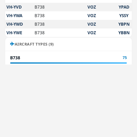
VH-YVD
B738
VOZ
YPAD
VH-YWA
B738
VOZ
YSSY
VH-YWD
B738
VOZ
YBPN
VH-YWE
B738
VOZ
YBBN
AIRCRAFT TYPES (9)
B738
75
F100
15
B737
9
SF34
7
F70
5
A320
5
B77W
3