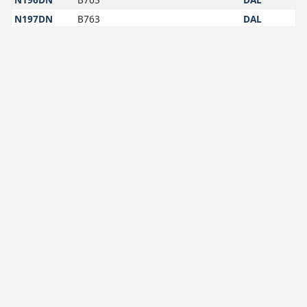
N197DN
B763
DAL
N198DN
B763
DAL
N199DN
B763
DAL
N232PQ
CRJ9
DAL
N263SY
E75L
DAL
N264SY
E75L
DAL
N267SY
E75L
DAL
N268SY
E75L
DAL
N269SY
E75L
DAL
N272PQ
CRJ9
DAL
N273SY
E75L
DAL
N275SY
E75L
DAL
N276SY
E75L
DAL
N280SY
E75L
DAL
N281SY
E75L
DAL
N282SY
E75L
DAL