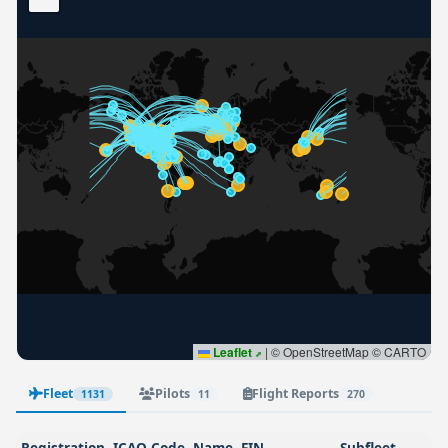
Leaflet
|
© OpenStreetMap © CARTO
Fleet
Pilots
Flight Reports
1131
11
270
Registration
ICAO Code
Name
FIN
Subfleet