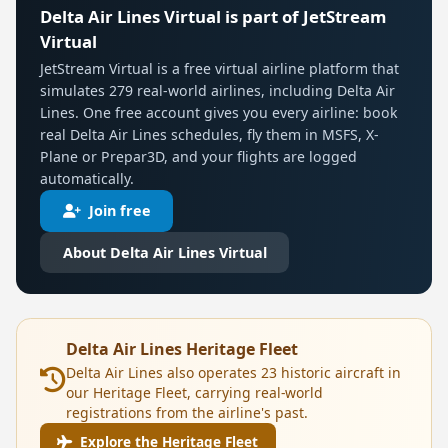
Delta Air Lines Virtual is part of JetStream
Virtual
JetStream Virtual is a free virtual airline platform that
simulates 279 real-world airlines, including Delta Air
Lines. One free account gives you every airline: book
real Delta Air Lines schedules, fly them in MSFS, X-
Plane or Prepar3D, and your flights are logged
automatically.
Join free
About Delta Air Lines Virtual
Delta Air Lines Heritage Fleet
Delta Air Lines also operates 23 historic aircraft in
our Heritage Fleet, carrying real-world
registrations from the airline's past.
Explore the Heritage Fleet