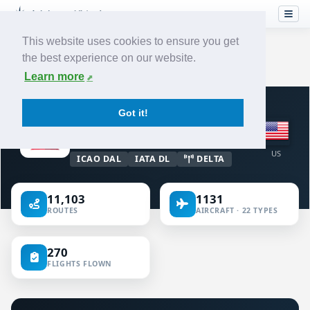
This website uses cookies to ensure you get
the best experience on our website.
Home
›
Airlines
›
Delta Air Lines
Learn more
VIRTUAL AIRLINE · UNITED STATES OF
Got it!
AMERICA
Delta Air Lines
US
ICAO DAL
IATA DL
DELTA
11,103
1131
ROUTES
AIRCRAFT · 22 TYPES
270
FLIGHTS FLOWN